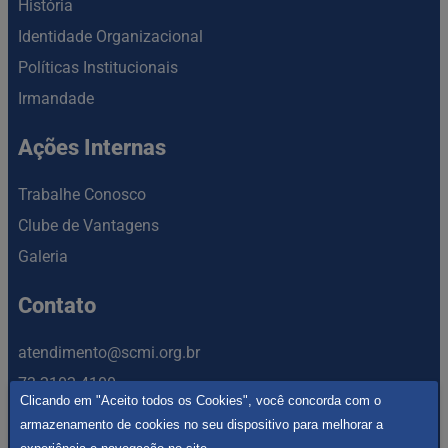
História
Identidade Organizacional
Políticas Institucionais
Irmandade
Ações Internas
Trabalhe Conosco
Clube de Vantagens
Galeria
Contato
atendimento@scmi.org.br
73 2102-4100
Clicando em "Aceito todos os Cookies", você concorda com o
Rua Antônio Muniz, Nº 200, Pontalzinho. Itabuna - Bahia
armazenamento de cookies no seu dispositivo para melhorar a
45.603-023